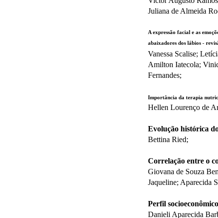
Victor Augusto Ramos 
Juliana de Almeida Ro
A expressão facial e as emoçõe
abaixadores dos lábios - revis
Vanessa Scalise; Letíc
Amilton Iatecola; Vin
Fernandes;
Importância da terapia nutri
Hellen Lourenço de Ar
Evolução histórica d
Bettina Ried;
Correlação entre o co
Giovana de Souza Bened
Jaqueline; Aparecida 
Perfil socioeconômico
Danieli Aparecida Bar