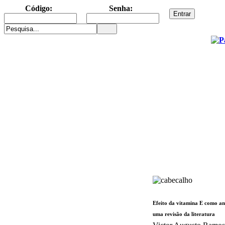
Código:
Senha:
Efeito da vitamina E como an
uma revisão da literatura