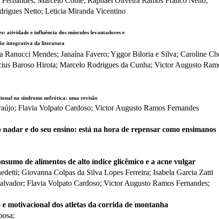
Fernandes; Marcelo Conte; Raphael Oliveira Ramos Franco Netto;
drigues Netto; Leticia Miranda Vicentino
s: atividade e influência dos músculos levantadores e
ão integrativa da literatura
ia Ranucci Mendes; Janaína Favero; Yggor Biloria e Silva; Caroline Ch
icius Baroso Hirota; Marcelo Rodrigues da Cunha; Victor Augusto Ram
cional na síndrome nefrótica: uma revisão
aújo; Flavia Volpato Cardoso; Victor Augusto Ramos Fernandes
o nadar e do seu ensino: está na hora de repensar como ensimanos
nsumo de alimentos de alto índice glicêmico e a acne vulgar
etti; Giovanna Colpas da Silva Lopes Ferreira; Isabela Garcia Zatti
Salvador; Flavia Volpato Cardoso; Victor Augusto Ramos Fernandes;
 e motivacional dos atletas da corrida de montanha
bosa;