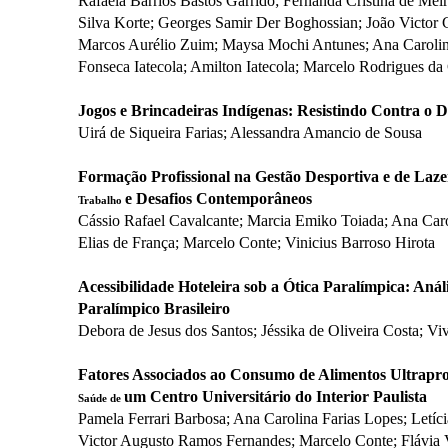
Rafaela Barrios Bastos Garrido; Fernanda Cristina de Me
Silva Korte; Georges Samir Der Boghossian; João Victor G
Marcos Aurélio Zuim; Maysa Mochi Antunes; Ana Carolina
Fonseca Iatecola; Amilton Iatecola; Marcelo Rodrigues 
Jogos e Brincadeiras Indígenas: Resistindo Contra o
Uirá de Siqueira Farias; Alessandra Amancio de Sousa
Formação Profissional na Gestão Desportiva e de Laz
e Desafios Contemporâneos
Trabalho
Cássio Rafael Cavalcante; Marcia Emiko Toiada; Ana Car
Elias de França; Marcelo Conte; Vinicius Barroso Hirota
Acessibilidade Hoteleira sob a Ótica Paralímpica: Aná
Paralímpico Brasileiro
Debora de Jesus dos Santos; Jéssika de Oliveira Costa; Vi
Fatores Associados ao Consumo de Alimentos Ultrapr
um Centro Universitário do Interior Paulista
Saúde de
Pamela Ferrari Barbosa; Ana Carolina Farias Lopes; Let
Victor Augusto Ramos Fernandes; Marcelo Conte; Flávia 